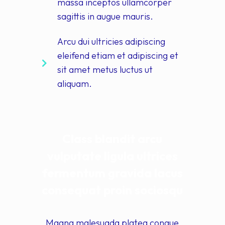
massa inceptos ullamcorper
sagittis in augue mauris.
Arcu dui ultricies adipiscing
eleifend etiam et adipiscing et
sit amet metus luctus ut
aliquam.
Class blandit arcu
vulputate ligula ultrices
fermentum gravida lacus
consequat proin sociosqu
Magna malesuada platea congue